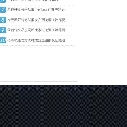
7
游
杀死轩辕传奇私服中的boss有哪些好处
8
今天新开传奇私服发布网龙源血路需要
9
队
最新传奇私服网站玩家过龙源血路需要
10
哪
传奇私服官方网站龙源血路的队伍能组