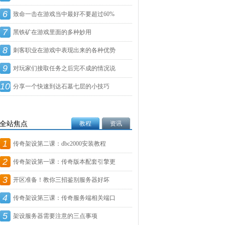
6
致命一击在游戏当中最好不要超过60%
7
黑铁矿在游戏里面的多种妙用
8
刺客职业在游戏中表现出来的各种优势
9
对玩家们接取任务之后完不成的情况说
10
明
分享一个快速到达石墓七层的小技巧
全站焦点
教程
资讯
1
传奇架设第二课：dbc2000安装教程
2
传奇架设第一课：传奇版本配套引擎更
3
新
开区准备！教你三招鉴别服务器好坏
4
传奇架设第三课：传奇服务端相关端口
5
设
架设服务器需要注意的三点事项