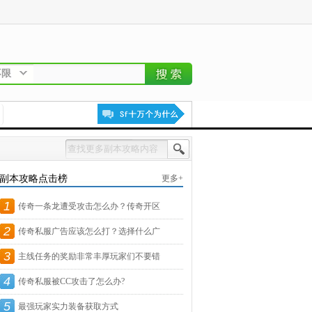
不限
副本攻略点击榜
更多+
1
传奇一条龙遭受攻击怎么办？传奇开区
2
遇
传奇私服广告应该怎么打？选择什么广
3
告
主线任务的奖励非常丰厚玩家们不要错
4
过
传奇私服被CC攻击了怎么办?
5
最强玩家实力装备获取方式