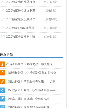
6
2020独家赤月神器打金
点击126次
7
2020独家80攻速火龙三
点击83次
8
2020独家超级沉默第二
点击63次
9
2020独家1.80逆龙英雄
点击103次
10
2020独家全爆神器斗破
点击111次
最近更新
1
在传奇私服的《众神之战》感受如何
2
呢？
《听雪楼神器A4》专属神器单职业传奇
3
私
《蟠龙神器》单职业传奇私服——游戏
4
测
《征战合击》复古三职业传奇私服——
5
游
《剑寒九州》轻微单职业传奇私服——
6
游
《逍遥神器》微变单职业传奇私服——