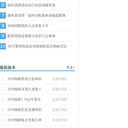
6
如何选择适合自己的游戏服务器
7
服务器管理：如何分配服务器磁盘数量
8
添加地图前的几点准备工作
9
配置登陆器需要注意的几点事项
10
3K引擎登陆器自动更新配置文档格式说
明
最新版本
更多+
1
2020独家西游公益单职
点击100次
2
2020独家冰雪火龙第八
点击143次
3
2020独家1.76公牛复古
点击118次
4
2020独家乱世龙渊单职
点击159次
5
2020独家纵天传复古单
点击195次