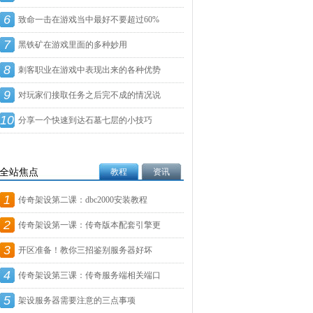
6
致命一击在游戏当中最好不要超过60%
7
黑铁矿在游戏里面的多种妙用
8
刺客职业在游戏中表现出来的各种优势
9
对玩家们接取任务之后完不成的情况说
10
明
分享一个快速到达石墓七层的小技巧
全站焦点
教程
资讯
1
传奇架设第二课：dbc2000安装教程
2
传奇架设第一课：传奇版本配套引擎更
3
新
开区准备！教你三招鉴别服务器好坏
4
传奇架设第三课：传奇服务端相关端口
5
设
架设服务器需要注意的三点事项