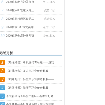
6
2020独家赤月神器打金
点击126次
7
2020独家80攻速火龙三
点击83次
8
2020独家超级沉默第二
点击63次
9
2020独家1.80逆龙英雄
点击103次
10
2020独家全爆神器斗破
点击111次
最近更新
1
《蟠龙神器》单职业传奇私服——游戏
2
测
《征战合击》复古三职业传奇私服——
3
游
《剑寒九州》轻微单职业传奇私服——
4
游
《逍遥神器》微变单职业传奇私服——
5
游
杀死轩辕传奇私服中的boss有哪些好处
6
今天新开传奇私服发布网龙源血路需要