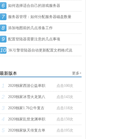
6
如何选择适合自己的游戏服务器
7
服务器管理：如何分配服务器磁盘数量
8
添加地图前的几点准备工作
9
配置登陆器需要注意的几点事项
10
3K引擎登陆器自动更新配置文档格式说
明
最新版本
更多+
1
2020独家西游公益单职
点击100次
2
2020独家冰雪火龙第八
点击143次
3
2020独家1.76公牛复古
点击118次
4
2020独家乱世龙渊单职
点击159次
5
2020独家纵天传复古单
点击195次