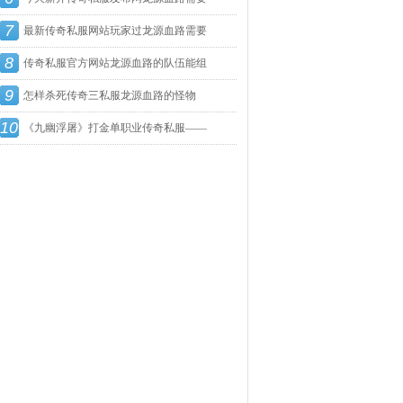
7
队
最新传奇私服网站玩家过龙源血路需要
8
哪
传奇私服官方网站龙源血路的队伍能组
9
怎样杀死传奇三私服龙源血路的怪物
10
《九幽浮屠》打金单职业传奇私服——
游