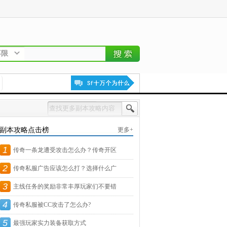
不限
副本攻略点击榜
更多+
1
传奇一条龙遭受攻击怎么办？传奇开区
2
遇
传奇私服广告应该怎么打？选择什么广
3
告
主线任务的奖励非常丰厚玩家们不要错
4
过
传奇私服被CC攻击了怎么办?
5
最强玩家实力装备获取方式