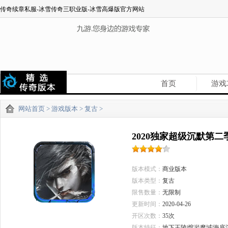
传奇续章私服-冰雪传奇三职业版-冰雪高爆版官方网站
首页
游戏
网站首页
>
游戏版本
>
复古
>
2020独家超级沉默第
版本模式：
商业版本
版本类型：
复古
限售数量：
无限制
更新时间：
2020-04-26
开区次数：
35次
版本特征：
地下王陵|熔岩魔域|海底