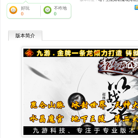
好玩
不咋地
0
0
版本简介