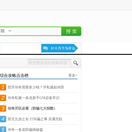
不限
综合攻略点击榜
更多+
1
想开传奇需要多少钱？开私服如何防
2
骗？
传奇私服一条龙新手GM必备常识
3
传奇开区必看（防骗七大招数）
4
冒充九游之名 行诈骗之事 实属无耻
5
传奇一条龙防骗揭秘篇