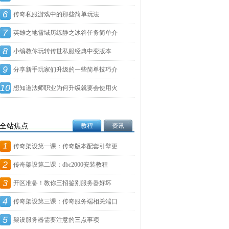
6
传奇私服游戏中的那些简单玩法
7
英雄之地雪域历练静之冰谷任务简单介
8
绍
小编教你玩转传世私服经典中变版本
9
分享新手玩家们升级的一些简单技巧介
10
绍
想知道法师职业为何升级就要会使用火
墙
全站焦点
教程
资讯
1
传奇架设第一课：传奇版本配套引擎更
2
新
传奇架设第二课：dbc2000安装教程
3
开区准备！教你三招鉴别服务器好坏
4
传奇架设第三课：传奇服务端相关端口
5
设
架设服务器需要注意的三点事项