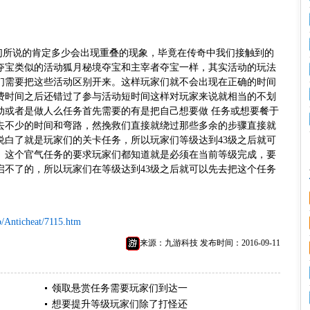
我们所说的肯定多少会出现重叠的现象，毕竟在传奇中我们接触到的
夺宝类似的活动狐月秘境夺宝和主宰者夺宝一样，其实活动的玩法
们需要把这些活动区别开来。这样玩家们就不会出现在正确的时间
费时间之后还错过了参与活动短时间这样对玩家来说就相当的不划
动或者是做人么任务首先需要的有是把自己想要做 任务或想要餐于
去不少的时间和弯路，然挽救们直接就绕过那些多余的步骤直接就
说白了就是玩家们的关卡任务，所以玩家们等级达到43级之后就可
。这个官气任务的要求玩家们都知道就是必须在当前等级完成，要
启不了的，所以玩家们在等级达到43级之后就可以先去把这个任务
p/Anticheat/7115.htm
来源：九游科技 发布时间：2016-09-11
领取悬赏任务需要玩家们到达一
想要提升等级玩家们除了打怪还