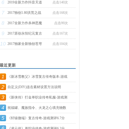
6
2019全新力作抖音天道
点击140次
7
2017独创1.80洪荒之战
点击168次
8
2017全新力作杀神恶魔
点击99次
9
2017原创永恒纪元复古
点击167次
10
2017独家全新独创苍穹
点击104次
最近更新
1
《新冰雪教父》冰雪复古传奇版本-游戏
2
自定义(DIY)连击素材设置方法说明
3
《新侠传》打金单职业传奇私服-游戏测
4
祝福罐、魔族指令、火龙之心填充物数
5
据
《轩辕微端》复古传奇-游戏测评6.7分
6
《凌云传》单职业传奇-游戏测评6.2分