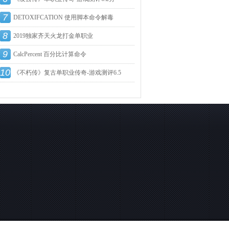
7
DETOXIFCATION 使用脚本命令解毒
8
2019独家齐天火龙打金单职业
9
CalcPercent 百分比计算命令
10
《不朽传》复古单职业传奇-游戏测评6.5