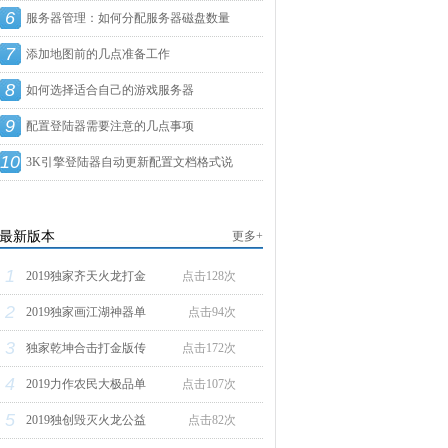
6
服务器管理：如何分配服务器磁盘数量
7
添加地图前的几点准备工作
8
如何选择适合自己的游戏服务器
9
配置登陆器需要注意的几点事项
10
3K引擎登陆器自动更新配置文档格式说
明
最新版本
更多+
1
2019独家齐天火龙打金
点击128次
2
2019独家画江湖神器单
点击94次
3
独家乾坤合击打金版传
点击172次
4
2019力作农民大极品单
点击107次
5
2019独创毁灭火龙公益
点击82次