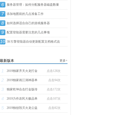
6
服务器管理：如何分配服务器磁盘数量
7
添加地图前的几点准备工作
8
如何选择适合自己的游戏服务器
9
配置登陆器需要注意的几点事项
10
3K引擎登陆器自动更新配置文档格式说
明
最新版本
更多+
1
2019独家齐天火龙打金
点击128次
2
2019独家画江湖神器单
点击94次
3
独家乾坤合击打金版传
点击172次
4
2019力作农民大极品单
点击107次
5
2019独创毁灭火龙公益
点击82次