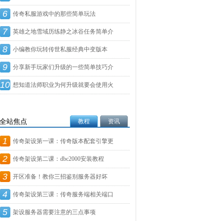
6
传奇私服游戏中的那些简单玩法
7
英雄之地雪域历练静之冰谷任务简单介
8
绍
小编教你玩转传世私服经典中变版本
9
分享新手玩家们升级的一些简单技巧介
10
绍
想知道法师职业为何升级就要会使用火
墙
全站焦点
教程
资讯
1
传奇架设第一课：传奇版本配套引擎更
2
新
传奇架设第二课：dbc2000安装教程
3
开区准备！教你三招鉴别服务器好坏
4
传奇架设第三课：传奇服务端相关端口
5
设
架设服务器需要注意的三点事项