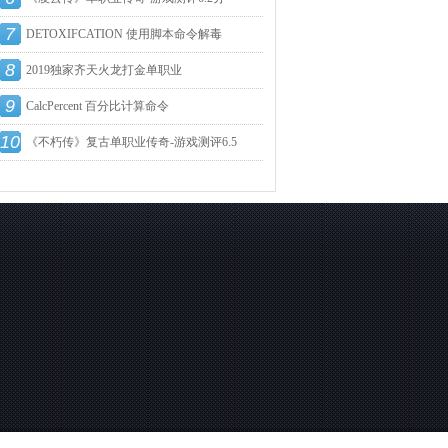
7
DETOXIFCATION 使用脚本命令解毒
8
2019独家齐天火龙打金单职业
9
CalcPercent 百分比计算命令
10
《不朽传》复古单职业传奇-游戏测评6.5