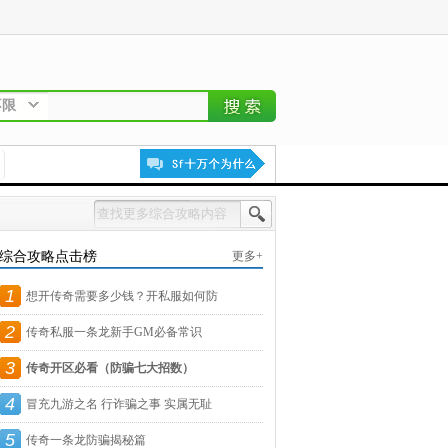
不限
综合攻略点击榜
更多+
1
想开传奇需要多少钱？开私服如何防
2
骗？
传奇私服一条龙新手GM必备常识
3
传奇开区必看（防骗七大招数）
4
冒充九游之名 行诈骗之事 实属无耻
5
传奇一条龙防骗揭秘篇