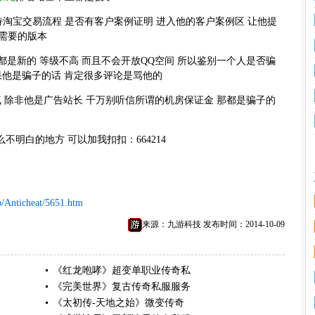
持淘宝交易流程 是否有客户案例证明 进入他的客户案例区 让他提
需要的版本
都是新的 等级不高 而且不会开放QQ空间 所以鉴别一个人是否骗
果他是骗子的话 肯定很多评论是骂他的
人气 除非他是广告站长 千万别听信所谓的机房保证金 那都是骗子的
不明白的地方 可以加我扣扣：664214
p/Anticheat/5651.htm
来源：九游科技 发布时间：2014-10-09
《红龙咆哮》超变单职业传奇私
《完美世界》复古传奇私服服务
《太初传-天地之始》微变传奇