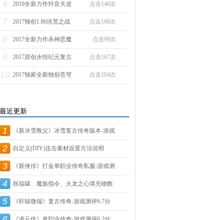
6
2019全新力作抖音天道
点击140次
7
2017独创1.80洪荒之战
点击168次
8
2017全新力作杀神恶魔
点击99次
9
2017原创永恒纪元复古
点击167次
10
2017独家全新独创苍穹
点击104次
最近更新
1
《新冰雪教父》冰雪复古传奇版本-游戏
2
自定义(DIY)连击素材设置方法说明
3
《新侠传》打金单职业传奇私服-游戏测
4
祝福罐、魔族指令、火龙之心填充物数
5
据
《轩辕微端》复古传奇-游戏测评6.7分
6
《凌云传》单职业传奇-游戏测评6.2分