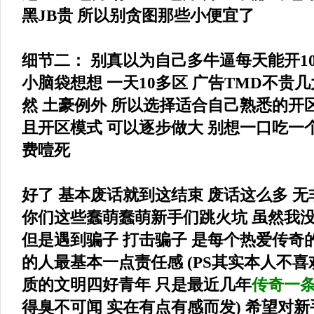
黑JB贵 所以别贪图那些小便宜了
细节二： 别真以为自己多牛逼每天能开1
小脑袋想想 一天10多区 广告TMD不贵几
然 土豪例外 所以选择适合自己熟悉的开区
且开区模式 可以逐步做大 别想一口吃一
费噎死
好了 基本废话就到这结束 废话这么多 
你们这些蠢萌蠢萌新手们跳火坑 虽然我
但是遇到骗子 打击骗子 是每个热爱传奇
的人最基本一点责任感 (PS其实本人不喜
质的文明四好青年 只是最近几年
传奇一
得臭不可闻 实在有点有感而发) 希望对