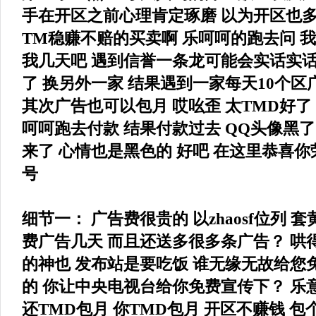
手在开区之前心理肯定琢磨 以为开区也多
TM稳赚不赔的买卖啊 乐呵呵的跑去问 我
我几天吧 遇到信誉一条龙可能会实话实话 
了 换另外一家 结果遇到一家每天10个区
其次广告也可以包月 哎吆歪 太TMD好了
呵呵跑去付款 结果付款过去 QQ头像黑了
来了 心情也是黑色的 好吧 在这里恭喜
号
细节一： 广告费很贵的 以zhaosf位列 套
费广告几天 而且还送多很多条广告？ 哄
的神也 发布站是要吃饭 谁无缘无故给您
的 你让中央电视台给你免费宣传下？ 乐意
还TMD包月 你TMD包月 开区不赚钱 包