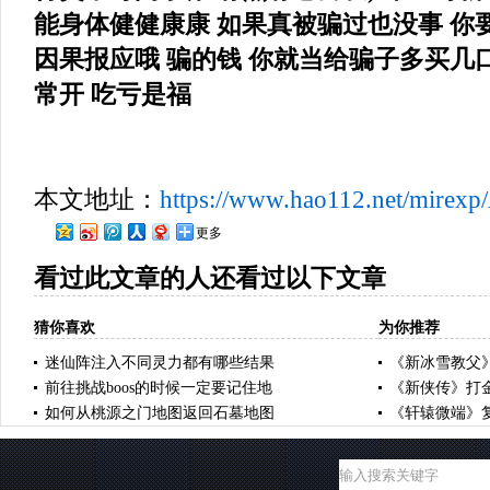
能身体健健康康 如果真被骗过也没事 你
因果报应哦 骗的钱 你就当给骗子多买几口
常开 吃亏是福
本文地址：
https://www.hao112.net/mirexp
更多
看过此文章的人还看过以下文章
猜你喜欢
为你推荐
迷仙阵注入不同灵力都有哪些结果
《新冰雪教父
前往挑战boos的时候一定要记住地
《新侠传》打
如何从桃源之门地图返回石墓地图
《轩辕微端》复