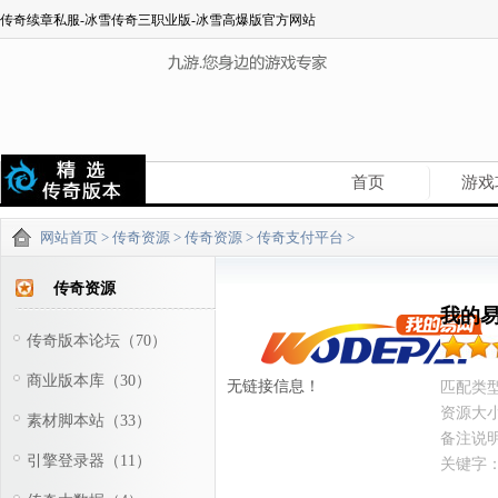
传奇续章私服-冰雪传奇三职业版-冰雪高爆版官方网站
首页
游戏
网站首页
>
传奇资源
>
传奇资源
>
传奇支付平台
>
传奇资源
我的
传奇版本论坛（70）
商业版本库（30）
无链接信息！
匹配类
资源大
素材脚本站（33）
备注说
引擎登录器（11）
关键字